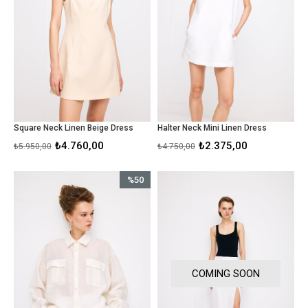
Square Neck Linen Beige Dress
Halter Neck Mini Linen Dress
₺4.760,00
₺2.375,00
₺5.950,00
₺4.750,00
%50
İndirim
%50İndirim
COMING SOON