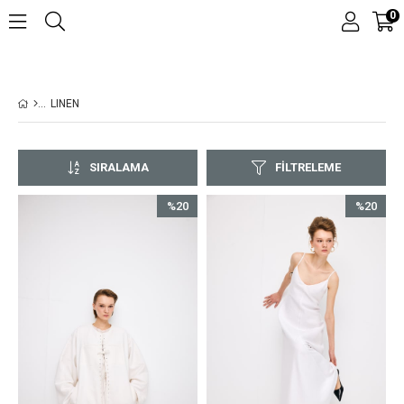
0
LINEN
SIRALAMA
FILTRELEME
%20
%20
İndirim
İndirim
%20İndirim
%20İndirim