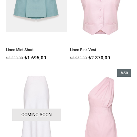
Linen Mint Short
Linen Pink Vest
₺1.695,00
₺2.370,00
₺3.390,00
₺3.950,00
%50
İndirim
%50İndirim
COMING SOON