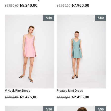
₺5.240,00
₺7.960,00
₺6.550,00
₺9.950,00
%50
%50
İndirim
İndirim
%50İndirim
%50İndirim
V Neck Pink Dress
Pleated Mint Dress
₺2.475,00
₺2.495,00
₺4.950,00
₺4.990,00
%50
%50