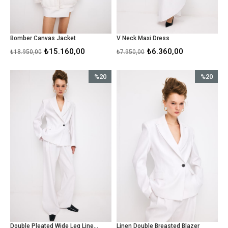
Bomber Canvas Jacket
V Neck Maxi Dress
₺15.160,00
₺6.360,00
₺18.950,00
₺7.950,00
%20
%20
İndirim
İndirim
%20İndirim
%20İndirim
Double Pleated Wide Leg Linen Pant
Linen Double Breasted Blazer