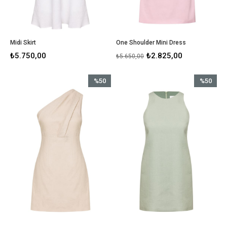
Midi Skirt
One Shoulder Mini Dress
₺5.750,00
₺2.825,00
₺5.650,00
%50
%50
İndirim
İndirim
%50İndirim
%50İndirim