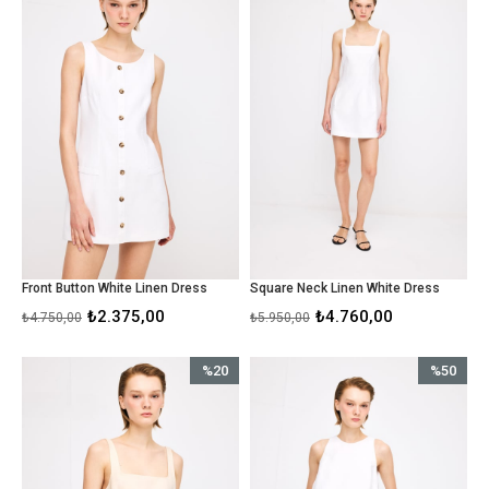
%50İndirim
%20İndirim
Front Button White Linen Dress
Square Neck Linen White Dress
₺2.375,00
₺4.760,00
₺4.750,00
₺5.950,00
%20
%50
İndirim
İndirim
%20İndirim
%50İndirim